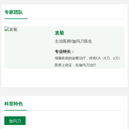
割一样，而靶点周围正常组织受放射线的损害很小，具有不开颅、非侵入性、
无痛苦的特点。
专家团队
袁菊
主治医师/伽玛刀医生
专业特长：
）
颅脑疾病的诊断治疗，持有LA（X刀、γ刀）
医师上岗证，在伽玛刀治疗
科室特色
伽玛刀