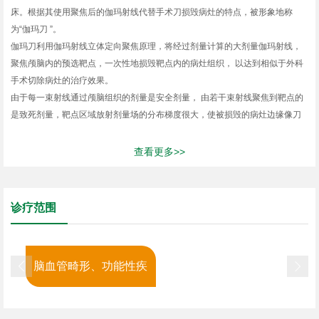
床。根据其使用聚焦后的伽玛射线代替手术刀损毁病灶的特点，被形象地称
为“伽玛刀 ”。
伽玛刀利用伽玛射线立体定向聚焦原理，将经过剂量计算的大剂量伽玛射线，
聚焦颅脑内的预选靶点，一次性地损毁靶点内的病灶组织， 以达到相似于外科
手术切除病灶的治疗效果。
由于每一束射线通过颅脑组织的剂量是安全剂量， 由若干束射线聚焦到靶点的
是致死剂量，靶点区域放射剂量场的分布梯度很大，使被损毁的病灶边缘像刀
割一样，而靶点周围正常组织受放射线的损害很小，具有不开颅、非侵入性、
无痛苦的特点。伽玛刀是一种融立体定向技术和放射外科技术为一体，以治疗
查看更多>>
颅脑疾病为主的立体定向放射治疗设备。
伽玛刀最先由瑞典著名的神经外科专家Leksell教授等研制成功，并应用于临
床。根据其使用聚焦后的伽玛射线代替手术刀损毁病灶的特点，被形象地称
诊疗范围
为“伽玛刀 ”。
伽玛刀利用伽玛射线立体定向聚焦原理，将经过剂量计算的大剂量伽玛射线，
聚焦颅脑内的预选靶点，一次性地损毁靶点内的病灶组织， 以达到相似于外科
脑血管畸形、功能性疾


手术切除病灶的治疗效果。
由于每一束射线通过颅脑组织的剂量是安全剂量， 由若干束射线聚焦到靶点的
是致死剂量，靶点区域放射剂量场的分布梯度很大，使被损毁的病灶边缘像刀
病、颅外肿瘤