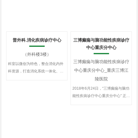
普外科.消化疾病诊疗中心
三博癫痫与脑功能性疾病诊疗
中心重庆分中心
（外科楼3楼）
三博癫痫与脑功能性疾病诊疗
科室以微创为特色，整合消化内外
中心重庆分中心_重庆三博江
科资源，打造消化系统一体化、多
学科临床专科。...
陵医院
2018年6月24日，“三博癫痫与脑功
能性疾病诊疗中心重庆分中心” 正式
落户重庆三博江陵医院。目前研究
和诊治的疾病包括: 癫痫、颅神经疾
病( 三叉神经痛、面肌痉挛、舌咽神
经痛等)、运动障碍性疾病(帕金森
病、肌张力障碍、特发性震颤等) 、