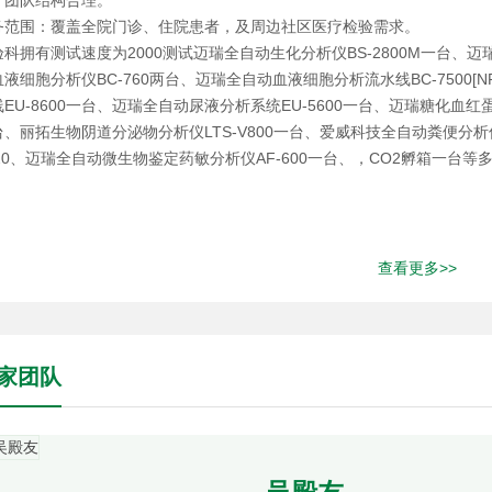
，团队结构合理。
务范围：覆盖全院门诊、住院患者，及周边社区医疗检验需求。
验科拥有测试速度为2000测试迈瑞全自动生化分析仪BS-2800M一台、迈
液细胞分析仪BC-760两台、迈瑞全自动血液细胞分析流水线BC-7500[NR] 
EU-8600一台、迈瑞全自动尿液分析系统EU-5600一台、迈瑞糖化血红
台、丽拓生物阴道分泌物分析仪LTS-V800一台、爱威科技全自动粪便分析仪
120、迈瑞全自动微生物鉴定药敏分析仪AF-600一台、，CO2孵箱一台
查看更多>>
家团队