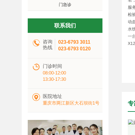
名
门急诊
服
检
动血
联系我们
水线
一

咨询
023-6793 3011
X
热线
023-6793 0120

门诊时间
08:00-12:00
13:30-17:30

医院地址
专
重庆市两江新区大石坝街1号