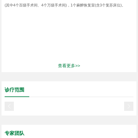
(其中4个百级手术间、4个万级手术间)，1个麻醉恢复室(含3个复苏床位)。
查看更多>>
诊疗范围


专家团队