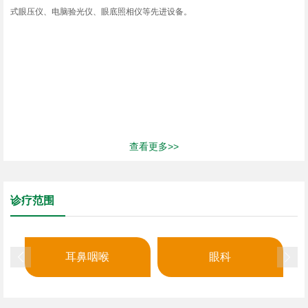
式眼压仪、电脑验光仪、眼底照相仪等先进设备。
查看更多>>
诊疗范围
耳鼻咽喉
眼科

