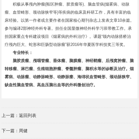
积极从事颅内肿瘤(鞍区肿瘤、胶质瘤等)、脑血管病(烟雾病、动脉
瘤、血管畸形、颈动脉狭窄等)等疾病的临床及科研工作，具有丰富的临
床经验。以第一作者或主要作者在国家核心期刊杂志上发表文章10余篇。
参与编译2部神经外科专著。担任全国显微神经外科学习班带教工作。承
担国家重点专科建设项目《烟雾病的外科治疗》。课题“颌内动脉搭桥治
疗颅内巨大、蛇形和巨肠型动脉瘤”获2016年华夏医学科技奖三等奖。
专业特长：
脑胶质瘤、颅咽管瘤、垂体瘤、脑膜瘤、神经鞘瘤、后颅窝肿瘤、脑
转移瘤、淋巴瘤、生殖细胞肿瘤、脊髓肿瘤、脑积水等的诊断及治疗。烟
雾病、动脉瘤、动静脉畸形、动静脉瘘、海绵状血管畸形、颈动脉狭窄、
缺血性脑血管病、高血压脑出血等的外科微创治疗。
上一篇：
返回列表
下一篇：
周健