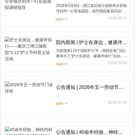
2026年5月8日，两江新区医疗保障局分管领
导刘萍一行莅临我院，指导我院集采药品“三
进”工作，并进行授牌仪式，正式授予我院
2026-05-11
more 
“集采便民民营医院” 荣誉称号。...
院内新闻 | 护士在身边，健康伴你行——重庆三博江陵医院“5.12”护士节科普义诊活动
为迎接第115个国际护士节，我院在新门诊1
楼举办了“护士在身边，健康伴你行”活动。来
自多个专科护理单元的护士长们围绕六大健
2026-05-09
more 
康主题，为患者和市民们送上了一份
&ldquo...
公告通知 | 2026年五一劳动节门诊排班
...
2026-04-30
more 
公告通知 | 40余年经验，神经内科专家韩显文主任医师加入重庆三博江陵医院，门诊时间已出