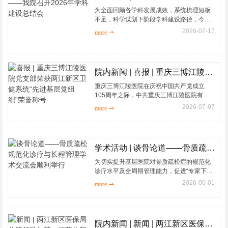
为全面回顾各学科发展成效，系统梳理短板
不足，科学谋划下阶段学科建设路径，今天
我院召开2026年学科建设总结会。内一科、
2026-07-17
more 
内二科、神经内科、普外科&middot;消化疾
病诊疗中心、泌...
院内新闻 | 喜报 | 重庆三博江陵医院党支部荣获两江新区卫健系统“先进基层党组织”荣誉称号
重庆三博江陵医院在庆祝中国共产党成立
105周年之际，中共重庆三博江陵医院有限
公司支部委员会再添新誉。2026年7月1日，
2026-07-07
more 
医院党支部被中共重庆市两江新区卫生健康
委员会委员会授...
学术活动 | 谈骨论道——骨质疏松规范化诊疗与长程管理学术交流会顺利举行
为切实提升基层医院对骨质疏松症的规范化
诊疗水平及全周期管理能力，促进“专家下基
层”学术与实践深度融合，2026年5月29日，
2026-06-01
more 
由中国康复医学会主办，重庆三博江陵医院
承...
院内新闻 | 新闻 | 两江新区医保局分管领导刘萍一行莅临我院调研指导