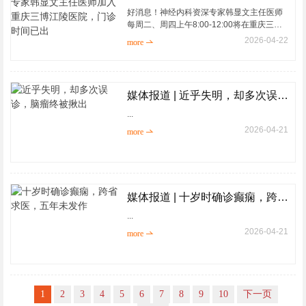
好消息！神经内科资深专家韩显文主任医师
每周二、周四上午8:00-12:00将在重庆三博
江陵医院出门诊韩主任深耕神经内科40余年
2026-04-22
more 
拥有丰富的临床经验有需要咨询的朋友，可
以拨打电话02...
媒体报道 | 近乎失明，却多次误诊，脑瘤终被揪出
...
2026-04-21
more 
媒体报道 | 十岁时确诊癫痫，跨省求医，五年未发作
...
2026-04-21
more 
1
2
3
4
5
6
7
8
9
10
下一页