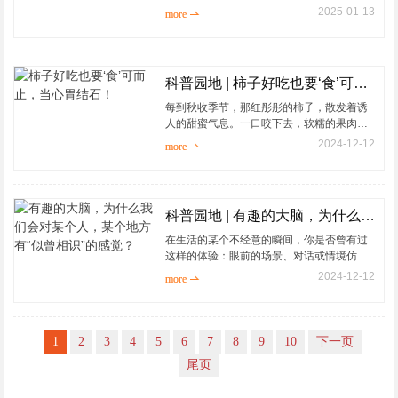
瘤的类型繁多、症状各异，而治疗方法也在
2025-01-13
more 
不断进步。今天，我们将带领大家一起科学
认识脑肿瘤。...
科普园地 | 柿子好吃也要‘食’可而止，当心胃结石！
每到秋收季节，那红彤彤的柿子，散发着诱
人的甜蜜气息。一口咬下去，软糯的果肉，
甘甜的滋味，让人欲罢不能。然而，这份甜
2024-12-12
more 
蜜的背后却潜藏着一个不为人知的健康隐患
——胃结石。...
科普园地 | 有趣的大脑，为什么我们会对某个人，某个地方有“似曾相识”的感觉？
在生活的某个不经意的瞬间，你是否曾有过
这样的体验：眼前的场景、对话或情境仿佛
已经历过，一种强烈的熟悉感涌上心头，但
2024-12-12
more 
理智告诉你，这完全是第一次经历。不知道
大家有没有过类似体...
1
2
3
4
5
6
7
8
9
10
下一页
尾页