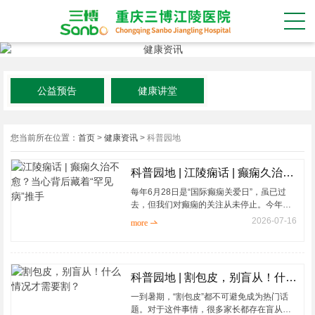
公益预告
健康讲堂
您当前所在位置：
首页
>
健康资讯
>
科普园地
科普园地 | 江陵痫话 | 癫痫久治不愈？当心背后藏着“罕见病”推手
每年6月28日是“国际癫痫关爱日”，虽已过
去，但我们对癫痫的关注从未停止。今年的
主题——“关注癫痫相关罕见病”，在临床中依
2026-07-16
more 
然有着极强的现实...
科普园地 | 割包皮，别盲从！什么情况才需要割？
一到暑期，“割包皮”都不可避免成为热门话
题。对于这件事情，很多家长都存在盲从心