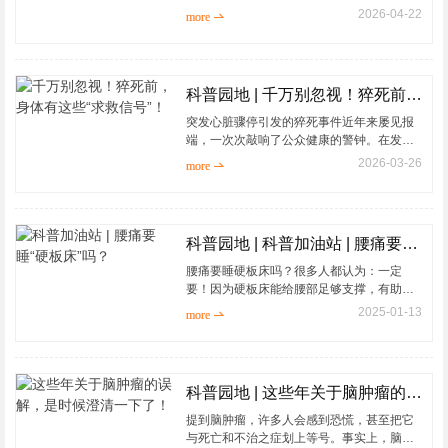
的脸，阿尔茨海默病（俗称老年痴呆）就像
2026-04-22
more 
橡皮擦一样，一点点擦去我们珍贵的记忆。
很多...
科普园地 | 千万别忽视！猝死前，身体有这些“求救信号”！
突发心脏骤停引发的猝死事件近年来屡见报
端，一次次敲响了公众健康的警钟。在发生
猝死前身体会发出“求救信号”吗？哪些因素会
2026-03-26
more 
导致心源性猝死的发生？如何有效预防心
源...
科普园地 | 科普加油站 | 腰痛要睡“硬板床”吗？
腰痛要睡硬板床吗？很多人都认为：一定
要！因为硬板床能给腰部足够支撑，有助于
恢复。
2025-01-13
more 
腰痛确实应该睡"硬板床"，但所谓的“硬板
床”是有一定要求的！应该怎么选择呢？一起
来看看！...
科普园地 | 这些年关于脑肿瘤的误解，是时候澄清一下了！
提到脑肿瘤，许多人会感到恐慌，甚至把它
与死亡和不治之症划上等号。事实上，脑肿