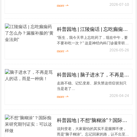
理。但其实并不是每一个「一眼望不到头」
2026-07-10
more 
的都需要挨上一刀！那到底咋样的包皮需要
割...
科普园地 | 江陵痫话 | 忘吃癫痫药了怎么办？漏服补服的“黄金法则”
“医生，我今天早上忘吃药了，现在中午，要
不要补吃一次？” 这是神经内科门诊最常听到
的疑问之一。抗癫痫发作药物的治疗窗很窄
2026-05-26
more 
——可以理解为：药量少了压不住...
科普园地 | 脑子进水了，不再是骂人的话，而是一种病！
走路不稳、记忆变差、尿失禁这些症状别只
当是老了
2026-04-24
more 
75岁的张大爷，这两年渐渐变了样
&middot;&middot;&middot;&middot;&middot;&mi
75岁张大爷走路步子迈不开，脚像被粘在...
科普园地 | 不想“脑糊涂”？国际痴呆研究期刊证实：可以这样做
说到变老，大家最怕的其实不是腿脚不便，
而是“脑子糊涂”。忘记回家的路，认不出至亲