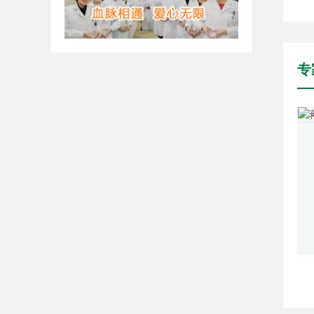
专
泌尿外科·甲乳外科医疗组长
诊治，在前列腺增生、泌尿系结石、肿瘤疾病的临