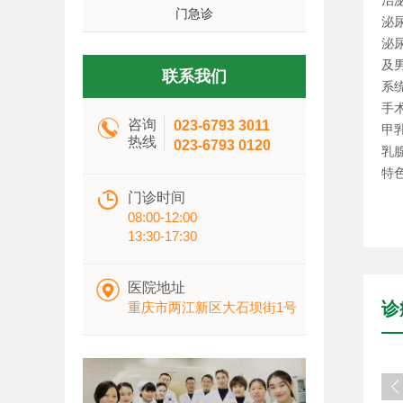
治
门急诊
泌
泌
及
联系我们
系
手

咨询
023-6793 3011
甲
热线
023-6793 0120
乳
特
​​

门诊时间
08:00-12:00
13:30-17:30

医院地址
诊
重庆市两江新区大石坝街1号
原发性胆管结石
