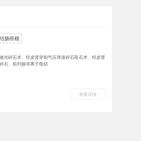
结肠癌根
治术
激光碎石术、经皮肾穿刺气压弹道碎石取石术、经皮肾
碎石、前列腺等离子电切
查看详情