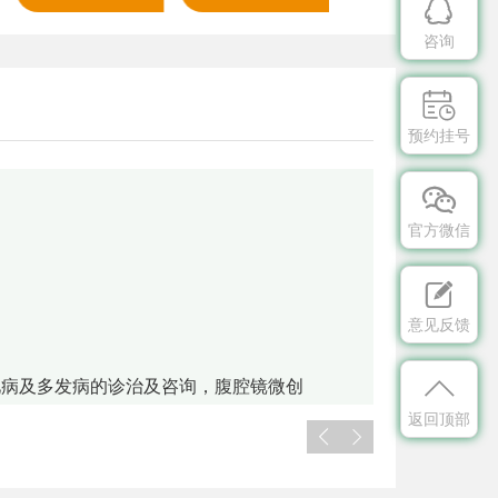

咨询

预约挂号

官方微信

意见反馈

见病及多发病的诊治及咨询，腹腔镜微创
返回顶部

