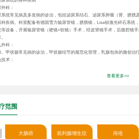
泌尿系统的各种疾病
尿外科：
尿系统常见病及多发病的诊治，包括泌尿系结石、泌尿系肿瘤（肾、膀胱
男科疾病。科室配备有德国雪力输尿管镜，膀胱镜，Lisa钬激光碎石系统
统等设备，开展输尿管镜（硬镜+软镜）手术，经皮肾镜手术，后腹腔镜
术。
乳外科：
腺、甲状腺常见病的诊治，甲状腺结节的规范化管理，乳腺包块的微创治
色技术：
​​​​​泌尿系结石的诊治，包括各种复杂肾结石，输尿管结石，膀胱结石的微创治
查看更多>>
疗范围
大肠癌
前列腺增生症
痔疮